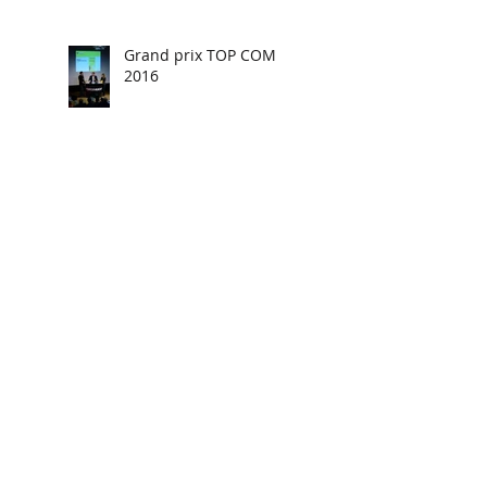
Grand prix TOP COM
2016
BIOnne Année 2016 !
Et si on changeait les
modèles ?
Séminaire Macif à
Bordeaux du 12 au 14