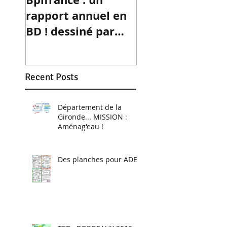
rapport annuel en
collaborative d
BD ! dessiné par
Céline Frontera
mes soins sous la
signature
"Monsieur Guimbar
Recent Posts
Département de la
Gironde... MISSION :
Aménag'eau !
Des planches pour ADEO