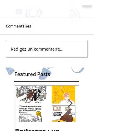
Commentaires
Rédigez un commentaire...
Featured Posts
Bpifrance : un
(R)évolution