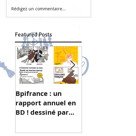
Rédigez un commentaire...
Featured Posts
Bpifrance : un
(R)évolution
rapport annuel en
collaborative d
BD ! dessiné par
Céline Frontera
mes soins sous la
signature