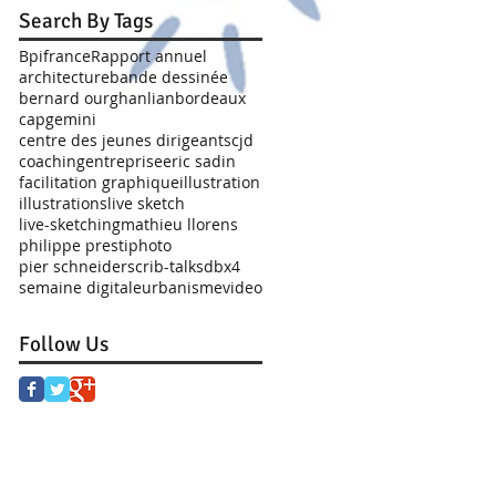
Search By Tags
Bpifrance
Rapport annuel
architecture
bande dessinée
bernard ourghanlian
bordeaux
capgemini
centre des jeunes dirigeants
cjd
coaching
entreprise
eric sadin
facilitation graphique
illustration
illustrations
live sketch
live-sketching
mathieu llorens
philippe presti
photo
pier schneider
scrib-talk
sdbx4
semaine digitale
urbanisme
video
Follow Us