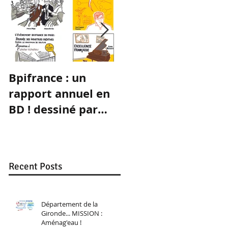
Bpifrance : un
(R)évolution
rapport annuel en
collaborative de
BD ! dessiné par
Céline Frontera
mes soins sous la
signature
"Monsieur Guimbar
Recent Posts
Département de la
Gironde... MISSION :
Aménag'eau !