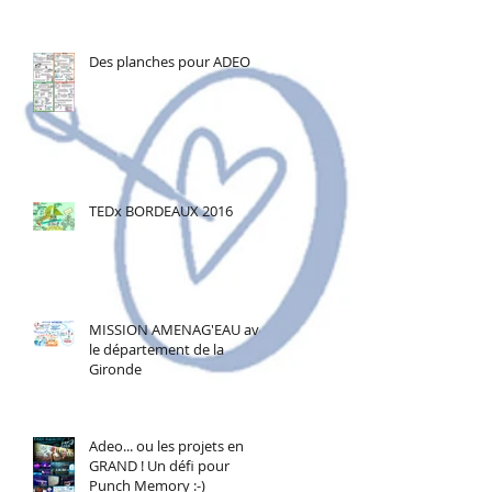
Des planches pour ADEO
TEDx BORDEAUX 2016
MISSION AMENAG'EAU avec
le département de la
Gironde
Adeo... ou les projets en
GRAND ! Un défi pour
Punch Memory :-)